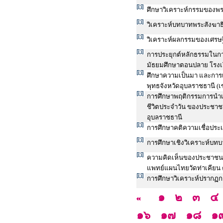
ศึกษาวิเคราะห์กรรมของพ
วิเคราะห์บทบาทพระสังฆาธ
วิเคราะห์ผลกรรมของเศรษ
การประยุกต์หลักธรรมในกา
มัธยมศึกษาตอนปลาย โรงเ
ศึกษาความเป็นมา และการ
พุทธจังหวัดอุบลราชธานี (
การศึกษาพฤติกรรมการนำเอ
ชีวิตประจำวัน ของประชา
อุบลราชธานี
การศึกษาคติความเชื่อประเพ
การศึกษาเชิงวิเคราะห์บท
ความคิดเห็นของประชาชนที่
แพทย์แผนไทยวัดท่าเคียน
การศึกษาวิเคราะห์ปรากฏ
๑
๒
๓
๔
๑๖
๑๗
๑๘
๑