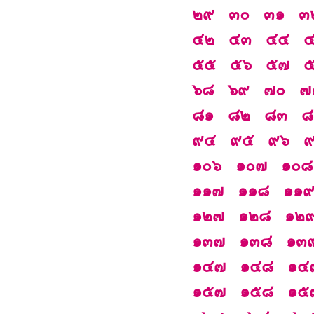
๒๙
๓๐
๓๑
๓
๔๒
๔๓
๔๔
๕๕
๕๖
๕๗
๖๘
๖๙
๗๐
๗
๘๑
๘๒
๘๓
๘
๙๔
๙๕
๙๖
๑๐๖
๑๐๗
๑๐๘
๑๑๗
๑๑๘
๑๑
๑๒๗
๑๒๘
๑๒
๑๓๗
๑๓๘
๑๓
๑๔๗
๑๔๘
๑๔
๑๕๗
๑๕๘
๑๕