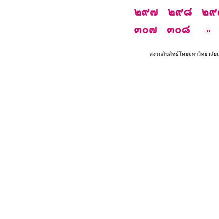
๒๙๗
๒๙๘
๒๙
๓๐๗
๓๐๘
สงวนลิขสิทธ์โดยมหาวิทยาลัย