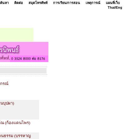
ค้นหา
ติดต่อ
สมุดโทรศัพท์
การเรียน/การสอน
เหตุการณ์
แผนที่เว็บ
Thai/
Eng
ตกรณ์
ิ่นบุปผา)
รโณ (ก้องแดนไพร)
ญจนธรรม (บรรหาญ