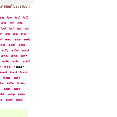
 เตชปญฺโญ (ปราบชม
๒๒
๒๓
๒๔
๒๕
๔๕
๔๖
๔๗
๖๗
๖๘
๖๙
๗๐
๙
๙๐
๙๑
๙๒
๙
๑๑๐
๑๑๑
๑๑๒
๑๒๘
๑๒๙
๑๓๐
๑๔๖
๑๔๗
๑๔๘
๑๖๔
๑๖๕
๑๖๖
๑๘๒
๑๘๓
๑๘๔
๙
๒๐๐
๒๐๑
๒๑๗
๒๑๘
๒๑๙
๒๓๕
๒๓๖
๕๑
๒๕๒
๒๕๓
๘
๒๖๙
๒๗๐
๘๕
๒๘๖
๒๘๗
๐๒
๓๐๓
๓๐๔