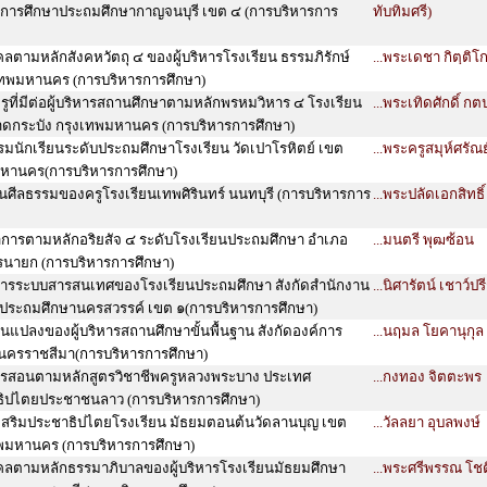
ี่การศึกษาประถมศึกษากาญจนบุรี เขต ๔ (การบริหารการ
ทับทิมศรี)
ลตามหลักสังคหวัตถุ ๔ ของผู้บริหารโรงเรียน ธรรมภิรักษ์
...พระเดชา กิตฺติ
เทพมหานคร (การบริหารการศึกษา)
ูที่มีต่อผู้บริหารสถานศึกษาตามหลักพรหมวิหาร ๔ โรงเรียน
...พระเทิดศักดิ์ กต
าดกระบัง กรุงเทพมหานคร (การบริหารการศึกษา)
รมนักเรียนระดับประถมศึกษาโรงเรียน วัดเปาโรหิตย์ เขต
...พระครูสมุห์ศรัณ
มหานคร(การบริหารการศึกษา)
ีลธรรมของครูโรงเรียนเทพศิรินทร์ นนทบุรี (การบริหารการ
...พระปลัดเอกสิทธิ์ 
การตามหลักอริยสัจ ๔ ระดับโรงเรียนประถมศึกษา อำเภอ
...มนตรี พุฒซ้อน
รนายก (การบริหารการศึกษา)
ารระบบสารสนเทศของโรงเรียนประถมศึกษา สังกัดสำนักงาน
...นิศารัตน์ เชาว์ปร
ษาประถมศึกษานครสวรรค์ เขต ๑(การบริหารการศึกษา)
ยนแปลงของผู้บริหารสถานศึกษาขั้นพื้นฐาน สังกัดองค์การ
...นฤมล โยคานุกุล
ดนครราชสีมา(การบริหารการศึกษา)
ารสอนตามหลักสูตรวิชาชีพครูหลวงพระบาง ประเทศ
...กงทอง จิตตะพร
ิปไตยประชาชนลาว (การบริหารการศึกษา)
เสริมประชาธิปไตยโรงเรียน มัธยมตอนต้นวัดลานบุญ เขต
...วัลลยา อุบลพงษ์
ทพมหานคร (การบริหารการศึกษา)
คลตามหลักธรรมาภิบาลของผู้บริหารโรงเรียนมัธยมศึกษา
...พระศรีพรรณ โช