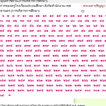
ัดอุบลราชธานี (การบริหารการศึกษา)
การของครูโรงเรียนประถมศึกษา สังกัดสำนักงาน เขต
...พระมหาปริญญา
หานคร (การบริหารการศึกษา)
ภู)
๖
๗
๘
๙
๑๐
๑๑
๑๒
๑๓
๑๔
๑๕
๑๖
๑๗
๑๘
๑๙
๒๐
๒๑
๓๐
๓๑
๓๒
๓๓
๓๔
๓๕
๓๖
๓๗
๓๘
๓๙
๔๐
๔๑
๔๒
๔๓
๔๔
๕๒
๕๓
๕๔
๕๕
๕๖
๕๗
๕๘
๕๙
๖๐
๖๑
๖๒
๖๓
๖๔
๖๕
๖๖
๗๕
๗๖
๗๗
๗๘
๗๙
๘๐
๘๑
๘๒
๘๓
๘๔
๘๕
๘๖
๘๗
๘๘
๘
๙๗
๙๘
๙๙
๑๐๐
๑๐๑
๑๐๒
๑๐๓
๑๐๔
๑๐๕
๑๐๖
๑๐๗
๑๐๘
๑๐
๑๖
๑๑๗
๑๑๘
๑๑๙
๑๒๐
๑๒๑
๑๒๒
๑๒๓
๑๒๔
๑๒๕
๑๒๖
๑๒๗
๓๔
๑๓๕
๑๓๖
๑๓๗
๑๓๘
๑๓๙
๑๔๐
๑๔๑
๑๔๒
๑๔๓
๑๔๔
๑๔๕
๕๒
๑๕๓
๑๕๔
๑๕๕
๑๕๖
๑๕๗
๑๕๘
๑๕๙
๑๖๐
๑๖๑
๑๖๒
๑๖๓
๗๐
๑๗๑
๑๗๒
๑๗๓
๑๗๔
๑๗๕
๑๗๖
๑๗๗
๑๗๘
๑๗๙
๑๘๐
๑๘๑
๑๘๘
๑๘๙
๑๙๐
๑๙๑
๑๙๒
๑๙๓
๑๙๔
๑๙๕
๑๙๖
๑๙๗
๑๙๘
๑๙
๐๕
๒๐๖
๒๐๗
๒๐๘
๒๐๙
๒๑๐
๒๑๑
๒๑๒
๒๑๓
๒๑๔
๒๑๕
๒๑๖
๒๓
๒๒๔
๒๒๕
๒๒๖
๒๒๗
๒๒๘
๒๒๙
๒๓๐
๒๓๑
๒๓๒
๒๓๓
๒๓๔
๒๔๐
๒๔๑
๒๔๒
๒๔๓
๒๔๔
๒๔๕
๒๔๖
๒๔๗
๒๔๘
๒๔๙
๒๕๐
๒
๒๕๗
๒๕๘
๒๕๙
๒๖๐
๒๖๑
๒๖๒
๒๖๓
๒๖๔
๒๖๕
๒๖๖
๒๖๗
๒๖
๒๗๔
๒๗๕
๒๗๖
๒๗๗
๒๗๘
๒๗๙
๒๘๐
๒๘๑
๒๘๒
๒๘๓
๒๘๔
๒
๒๙๑
๒๙๒
๒๙๓
๒๙๔
๒๙๕
๒๙๖
๒๙๗
๒๙๘
๒๙๙
๓๐๐
๓๐๑
๓
๐๘
าวิทยาลัยมหาจุฬาลงกรณราชวิทยาลัย ตามพระราชบัญญัติลิขสิทธ์ พ.ศ. ๒๕๓๗