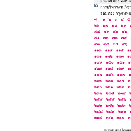
อำเภอเมือง จังหว
การบริหารงานวิชา
จอมทอง กรุงเทพม
๑
๒
๓
๔
๕
๒๖
๒๗
๒๘
๒๙
๔๘
๔๙
๕๐
๕๑
๗๑
๗๒
๗๓
๗๔
๙๓
๙๔
๙๕
๙๖
๑๑๓
๑๑๔
๑๑๕
๑
๑๓๑
๑๓๒
๑๓๓
๑
๑๔๙
๑๕๐
๑๕๑
๑
๑๖๗
๑๖๘
๑๖๙
๑
๑๘๕
๑๘๖
๑๘๗
๒๐๒
๒๐๓
๒๐๔
๒
๒๒๐
๒๒๑
๒๒๒
๒
๒๓๗
๒๓๘
๒๓๙
๒๕๔
๒๕๕
๒๕๖
๒๗๑
๒๗๒
๒๗๓
๒๘๘
๒๘๙
๒๙๐
๓๐๕
๓๐๖
๓๐๗
๓
สงวนลิขสิทธ์โดยมห