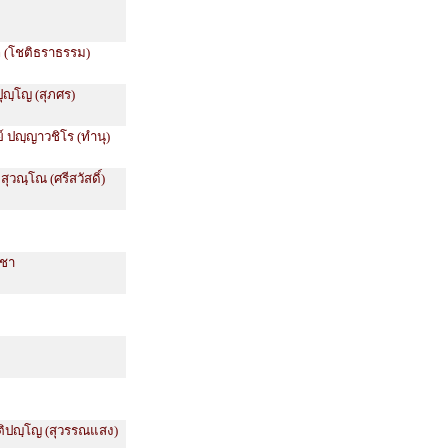
โก (โชติธราธรรม)
ปุญฺโญ (สุภศร)
ย์ ปญฺญาวชิโร (ทำนุ)
สุวณฺโณ (ศรีสวัสดิ์)
ีชา
ติปญฺโญ (สุวรรณแสง)