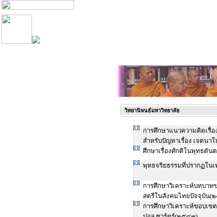
วิทยานิพนธ์มหาวิทยาลัย
การศึกษาแนวความคิดเรื่
สำหรับปัญหาเรื่อง เจตน
ศึกษาเรื่องศักติในพุทธตั
พุทธจริยธรรมที่ปรากฏใน
การศึกษาวิเคราะห์บทบาท
สตรีในสังคมไทยปัจจุบัน(
การศึกษาวิเคราะห์ขอบเข
ปอล ซาร์ตร์(๒๕๔๙)