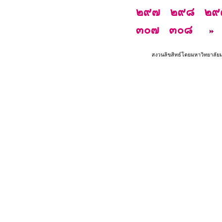
๒๙๗
๒๙๘
๒๙
๓๐๗
๓๐๘
สงวนลิขสิทธ์โดยมหาวิทยาลัย