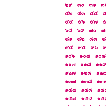
๒๙
๓๐
๓๑
๓
๔๒
๔๓
๔๔
๕๕
๕๖
๕๗
๖๘
๖๙
๗๐
๗
๘๑
๘๒
๘๓
๘
๙๔
๙๕
๙๖
๑๐๖
๑๐๗
๑๐๘
๑๑๗
๑๑๘
๑๑
๑๒๗
๑๒๘
๑๒
๑๓๗
๑๓๘
๑๓
๑๔๗
๑๔๘
๑๔
๑๕๗
๑๕๘
๑๕