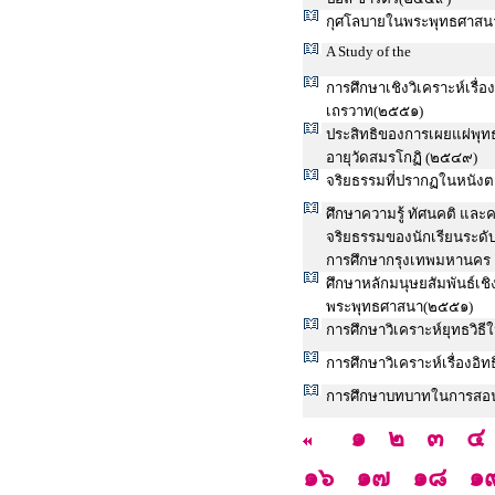
กุศโลบายในพระพุทธศาสนา
A Study of the
การศึกษาเชิงวิเคราะห์เรื
เถรวาท(๒๕๕๑)
ประสิทธิของการเผยแผ่พุท
อายุวัดสมรโกฏิ (๒๕๔๙)
จริยธรรมที่ปรากฏในหนังตะ
ศึกษาความรู้ ทัศนคติ แล
จริยธรรมของนักเรียนระดับ
การศึกษากรุงเทพมหานคร
ศึกษาหลักมนุษยสัมพันธ์เ
พระพุทธศาสนา(๒๕๕๑)
การศึกษาวิเคราะห์ยุทธวิ
การศึกษาวิเคราะห์เรื่องอ
การศึกษาบทบาทในการสอ
๑
๒
๓
๔
๑๖
๑๗
๑๘
๑