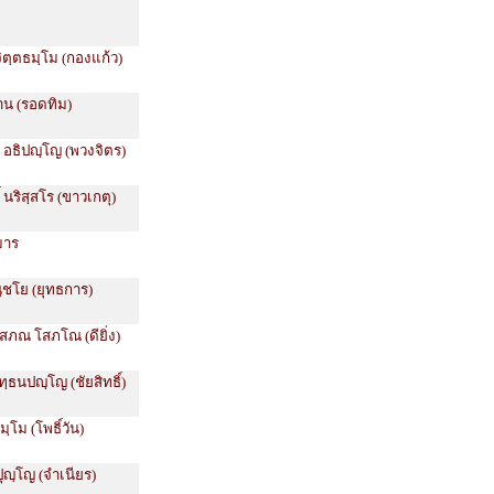
จิตฺตธมฺโม (กองแก้ว)
ธาน (รอดทิม)
์ อธิปญฺโญ (พวงจิตร)
์ นริสฺสโร (ขาวเกตุ)
มาร
ณฺชโย (ยุทธการ)
โสภณ โสภโณ (ดียิ่ง)
ฺธนปญฺโญ (ชัยสิทธิ์)
ฺโม (โพธิ์วัน)
ปุญฺโญ (จำเนียร)