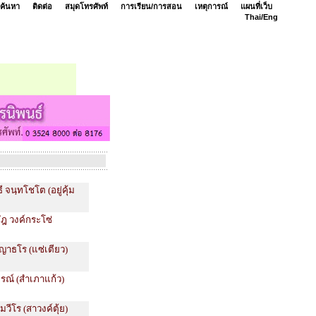
ค้นหา
ติดต่อ
สมุดโทรศัพท์
การเรียน/การสอน
เหตุการณ์
แผนที่เว็บ
Thai/
Eng
ี จนฺทโชโต (อยู่คุ้ม
ิภัฎ วงค์กระโซ่
ฺญาธโร (แซ่เตียว)
ภรณ์ (สำเภาแก้ว)
มวีโร (สาวงค์ตุ้ย)