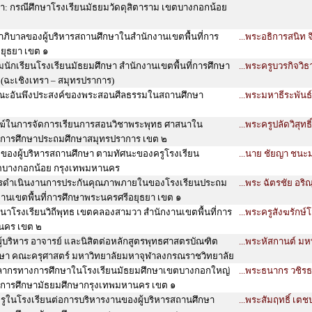
ษา: กรณีศึกษาโรงเรียนมัธยมวัดดุสิตาราม เขตบางกอกน้อย
ภิบาลของผู้บริหารสถานศึกษาในสำนักงานเขตพื้นที่การ
...พระอธิการสนิท 
ยุธยา เขต ๑
ักเรียนโรงเรียนมัธยมศึกษา สำนักงานเขตพื้นที่การศึกษา
...พระครูบวรกิจวิ
 (ฉะเชิงเทรา – สมุทรปราการ)
ณะอันพึงประสงค์ของพระสอนศีลธรรมในสถานศึกษา
...พระมหาธีระพันธ
์ในการจัดการเรียนการสอนวิชาพระพุทธ ศาสนาใน
...พระครูปลัดวิสุทธิ
ี่การศึกษาประถมศึกษาสมุทรปราการ เขต ๒
ของผู้บริหารสถานศึกษา ตามทัศนะของครูโรงเรียน
...นาย ชัยญา ชนะ
ตบางกอกน้อย กรุงเทพมหานคร
รดำเนินงานการประกันคุณภาพภายในของโรงเรียนประถม
...พระ ฉัตรชัย อริ
กงานเขตพื้นที่การศึกษาพระนครศรีอยุธยา เขต ๑
าโรงเรียนวิถีพุทธ เขตคลองสามวา สำนักงานเขตพื้นที่การ
...พระครูสังฆรักษ์
นคร เขต ๒
ู้บริหาร อาจารย์ และนิสิตต่อหลักสูตรพุทธศาสตรบัณฑิต
...พระหัสกานต์ มหท
กษา คณะครุศาสตร์ มหาวิทยาลัยมหาจุฬาลงกรณราชวิทยาลัย
ลากรทางการศึกษาในโรงเรียนมัธยมศึกษาเขตบางกอกใหญ่
...พระธนากร วชิรธม
ี่การศึกษามัธยมศึกษากรุงเทพมหานคร เขต ๑
ูในโรงเรียนต่อการบริหารงานของผู้บริหารสถานศึกษา
...พระสัมฤทธิ์ เตช