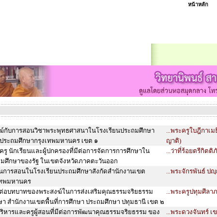
หน้าหลัก
์กับการสอนวิชาพระพุทธศาสนาในโรงเรียนประถมศึกษา
...พระครูใบฎีกาเมธ
ษาประถมศึกษากรุงเทพมหานคร เขต ๑
ญาติ)
ู นักเรียนและผู้ปกครองที่มีต่อการจัดการการศึกษาใน
...ว่าที่ร้อยตรีกิตต
ธยมศึกษาของรัฐ ในเขตจังหวัดภาคตะวันออก
ยนการสอนในโรงเรียนประถมศึกษาสังกัดสำนักงานเขต
...พระจักรพันธ์ ปญ
งเทพมหานคร
นต่อบทบาทของพระสงฆ์ในการส่งเสริมคุณธรรมจริยธรรม
...พระครูปทุมศีลา
ษา สำนักงานเขตพื้นที่การศึกษา ประถมศึกษา ปทุมธานี เขต ๒
บริหารและครูผู้สอนที่มีต่อการพัฒนาคุณธรรมจริยธรรม ของ
...พระดวงจันทร์ เข