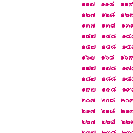
๑๑๗
๑๑๘
๑๑
๑๒๗
๑๒๘
๑๒
๑๓๗
๑๓๘
๑๓
๑๔๗
๑๔๘
๑๔
๑๕๗
๑๕๘
๑๕
๑๖๗
๑๖๘
๑๖
๑๗๗
๑๗๘
๑๗
๑๘๗
๑๘๘
๑๘
๑๙๗
๑๙๘
๑๙
๒๐๗
๒๐๘
๒๐
๒๑๗
๒๑๘
๒๑
๒๒๗
๒๒๘
๒๒
๒๓๗
๒๓๘
๒๓