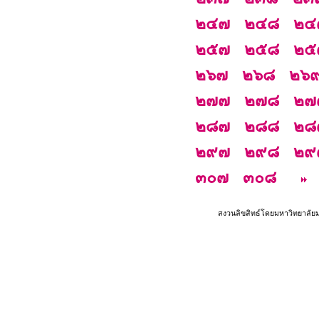
๒๔๗
๒๔๘
๒๔
๒๕๗
๒๕๘
๒๕
๒๖๗
๒๖๘
๒๖
๒๗๗
๒๗๘
๒๗
๒๘๗
๒๘๘
๒๘
๒๙๗
๒๙๘
๒๙
๓๐๗
๓๐๘
สงวนลิขสิทธ์โดยมหาวิทยาลัย