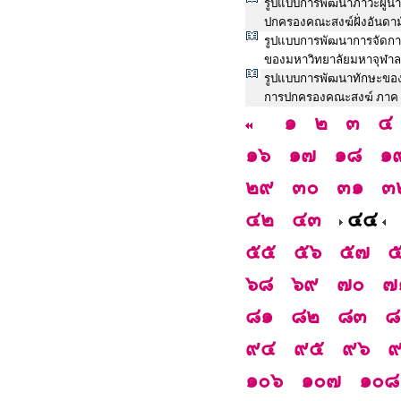
รูปแบบการพัฒนาภาวะผู้นำ
ปกครองคณะสงฆ์ฝั่งอันดาม
รูปแบบการพัฒนาการจัดกา
ของมหาวิทยาลัยมหาจุฬาลง
รูปแบบการพัฒนาทักษะของ
การปกครองคณะสงฆ์ ภาค ๑
๑
๒
๓
๔
๑๖
๑๗
๑๘
๑
๒๙
๓๐
๓๑
๓
๔๒
๔๓
๔๔
๕๕
๕๖
๕๗
๖๘
๖๙
๗๐
๗
๘๑
๘๒
๘๓
๘
๙๔
๙๕
๙๖
๑๐๖
๑๐๗
๑๐๘