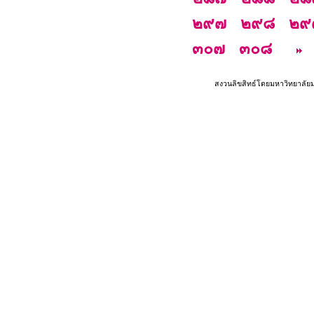
๒๙๗
๒๙๘
๒๙
๓๐๗
๓๐๘
สงวนลิขสิทธ์โดยมหาวิทยาลัย