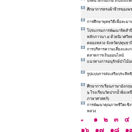
ปริศนาธรรมเกี่ยวกับประเพ
ศึกษาการทรงผ้าจีวรของ
การศึกษาพุทธวิธีเพื่อละ
โปรแกรมการพัฒนาจิตสำน
หลักภาวนา ๔ ด้วยนิเวศว
คลองหลวง จังหวัดปทุมธาน
การบริหารความเสี่ยงและก
ตลาดการเงินออนไลน์
แนวทางการอนุรักษ์ป่าไม้อย
รูปแบบการส่งเสริมประสิทธ
ศึกษาการเรียนภาษาอังกฤษเ
๖ โรงเรียนวัดปากน้ำฝั่งเห
ภาษาศาสตร์)
การพัฒนาคุณภาพชีวิตเชิงพ
หลวง
๑
๒
๓
๔
๑๖
๑๗
๑๘
๑