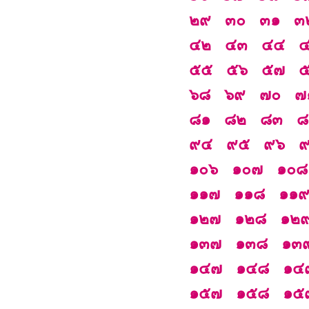
๒๙
๓๐
๓๑
๓
๔๒
๔๓
๔๔
๕๕
๕๖
๕๗
๖๘
๖๙
๗๐
๗
๘๑
๘๒
๘๓
๘
๙๔
๙๕
๙๖
๑๐๖
๑๐๗
๑๐๘
๑๑๗
๑๑๘
๑๑
๑๒๗
๑๒๘
๑๒
๑๓๗
๑๓๘
๑๓
๑๔๗
๑๔๘
๑๔
๑๕๗
๑๕๘
๑๕