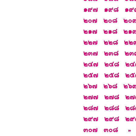
๑๙๗
๑๙๘
๑๙
๒๐๗
๒๐๘
๒๐
๒๑๗
๒๑๘
๒๑
๒๒๗
๒๒๘
๒๒
๒๓๗
๒๓๘
๒๓
๒๔๗
๒๔๘
๒๔
๒๕๗
๒๕๘
๒๕
๒๖๗
๒๖๘
๒๖
๒๗๗
๒๗๘
๒๗
๒๘๗
๒๘๘
๒๘
๒๙๗
๒๙๘
๒๙
๓๐๗
๓๐๘