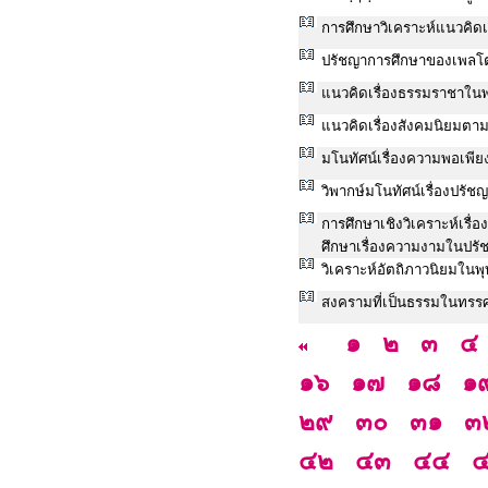
การศึกษาวิเคราะห์แนวคิดเ
ปรัชญาการศึกษาของเพลโ
แนวคิดเรื่องธรรมราชาใน
แนวคิดเรื่องสังคมนิยมต
มโนทัศน์เรื่องความพอเพี
วิพากษ์มโนทัศน์เรื่องปรั
การศึกษาเชิงวิเคราะห์เรื่อ
ศึกษาเรื่องความงามในปรั
วิเคราะห์อัตถิภาวนิยมใน
สงครามที่เป็นธรรมในทรร
๑
๒
๓
๔
๑๖
๑๗
๑๘
๑
๒๙
๓๐
๓๑
๓
๔๒
๔๓
๔๔