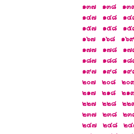
๑๓๗
๑๓๘
๑๓
๑๔๗
๑๔๘
๑๔
๑๕๗
๑๕๘
๑๕
๑๖๗
๑๖๘
๑๖
๑๗๗
๑๗๘
๑๗
๑๘๗
๑๘๘
๑๘
๑๙๗
๑๙๘
๑๙
๒๐๗
๒๐๘
๒๐
๒๑๗
๒๑๘
๒๑
๒๒๗
๒๒๘
๒๒
๒๓๗
๒๓๘
๒๓
๒๔๗
๒๔๘
๒๔