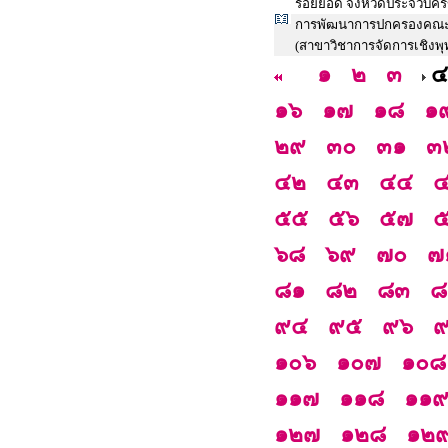
ร้อยยอด จังหวัดประจวบคีรี
การพัฒนาการปกครองคณะสง
(สาขาวิชาการจัดการเชิงพุ
๑
๒
๓
๔
๑๖
๑๗
๑๘
๑
๒๙
๓๐
๓๑
๓
๔๒
๔๓
๔๔
๕๕
๕๖
๕๗
๖๘
๖๙
๗๐
๗
๘๑
๘๒
๘๓
๘
๙๔
๙๕
๙๖
๑๐๖
๑๐๗
๑๐๘
๑๑๗
๑๑๘
๑๑
๑๒๗
๑๒๘
๑๒