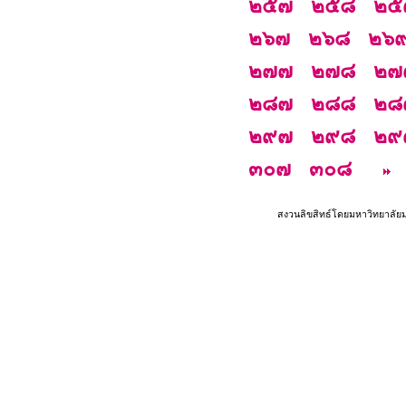
๒๕๗
๒๕๘
๒๕
๒๖๗
๒๖๘
๒๖
๒๗๗
๒๗๘
๒๗
๒๘๗
๒๘๘
๒๘
๒๙๗
๒๙๘
๒๙
๓๐๗
๓๐๘
สงวนลิขสิทธ์โดยมหาวิทยาลัย