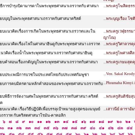
วิธีการบำรุงบิดามารดาในพระพุทธศาสนาเถรวาทกับ ศาสนา
...พระครูโฆสิตธร
ทียบบุญในพระพุทธศาสนาเถรวาทกับศาสนาคริสต์
...พระบุญเรือง โช
ทียบแนวคิดเรื่องการเกิดในพระพุทธศาสนาเถรวาทและใน
...พระครูเวฬุธรรมา
ญาโณ)
ียบแนวคิดเรื่องไฟในศาสนาฮินดูกับพระพุทธศาสนา เถรวาท
...พระครูวิศาลวรค
แนวคิดเรื่องน้ำในพระพุทธศาสนาเถรวาทกับศาสนาฮินดู
...พระครูไพศาลศีล
ทียบคำสอนเรื่องกตัญญูในพระพุทธศาสนาเถรวาทกับศาสนา
...พระครูเกษมสุตค
...Ven. Sakal Keody
ทียบประเพณีการบวชในประเทศไทยกับประเทศกัมพูชา
...Phramaha Kimyi 
ทียบการคบมิตรตามหลักคำสอนของพระพุทธศาสนาเถรวาทกับ
ียบพิธีการจัดงานศพในพุทธศาสนาเถรวาทกับศาสนา คริสต์
...พระครูสันติชัยส
ิค
บแนวคิด เรื่องวิธีปฏิบัติเพื่อบรรลุเป้าหมายสูงสุดของมนุษย์
...เสาวนีย์ ดาราอั
ถรวาท กับคริสตศาสนาโรมัน-คาทอลิก
๖
๗
๘
๙
๑๐
๑๑
๑๒
๑๓
๑๔
๑๕
๑๖
๑๗
๑๘
๑๙
๒๐
๒๑
๓๐
๓๑
๓๒
๓๓
๓๔
๓๕
๓๖
๓๗
๓๘
๓๙
๔๐
๔๑
๔๒
๔๓
๔๔
๕๒
๕๓
๕๔
๕๕
๕๖
๕๗
๕๘
๕๙
๖๐
๖๑
๖๒
๖๓
๖๔
๖๕
๖๖