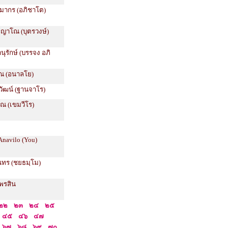
รมากร (อภิชาโต)
ติญาโณ (บุตรวงษ์)
นุรักษ์ (บรรจง อภิ
ุณ (อนาลโย)
วัฒน์ (ฐานจาโร)
ุณ (เขมวีโร)
Anavilo (You)
ุนทร (ชยธมฺโม)
มพรสิน
๒๒
๒๓
๒๔
๒๕
๔๕
๔๖
๔๗
๖๗
๖๘
๖๙
๗๐