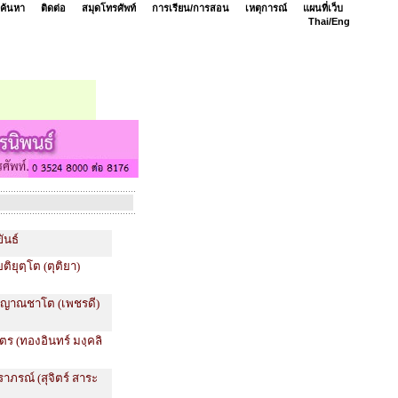
ค้นหา
ติดต่อ
สมุดโทรศัพท์
การเรียน/การสอน
เหตุการณ์
แผนที่เว็บ
Thai/
Eng
ันธ์
ิยุตฺโต (ตุติยา)
ย ญาณชาโต (เพชรดี)
ตร (ทองอินทร์ มงฺคลิ
ราภรณ์ (สุจิตร์ สาระ