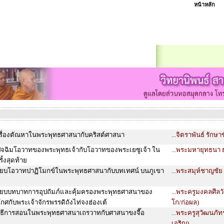
หน้าหลัก
เรื่องตัณหาในพระพุทธศาสนากับคริสต์ศาสนา
...จิตราพันธ์ รักษาข
ปัจฉิมโอวาทของพระพุทธเจ้ากับโอวาทของพระเยซูเจ้า ใน
...พระมหายุทธนา ยต
ั้งสุดท้าย
ทียบโอวาทปาฏิโมกข์ในพระพุทธศาสนากับบทเทศน์ บนภูเขา
...พระสมุห์ชาญชั
ทียบบทบาทการอุปถัมภ์และคุ้มครองพระพุทธศาสนาของ
...พระครูมงคลศีลวั
โกศกับพระเจ้าจักรพรรดิถังไท่จงฮ่องเต้
โก/ก่อผล)
บวิธีการสอนในพระพุทธศาสนาเถรวาทกับศาสนาขงจื๊อ
...พระครูสุวัฒนภัท
เจริญ)