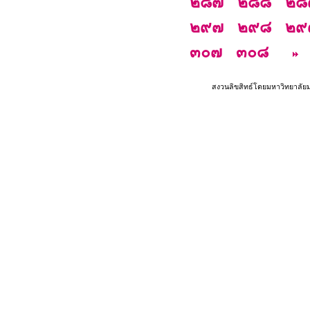
๒๘๗
๒๘๘
๒๘
๒๙๗
๒๙๘
๒๙
๓๐๗
๓๐๘
สงวนลิขสิทธ์โดยมหาวิทยาลัย