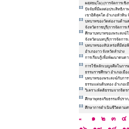
ผสฺสธมฺโม) (การจัดการเชิง
ปัจจัยที่มีผลต่อประสิทธิภ
เขาอิติสุคโต อำเภอหัวหิน 
บทบาทของวัดต่องานด้านสา
จังหวัดราชบุรี(การจัดการเช
ศึกษาบทบาทของพระสงฆ์ใ
จังหวัดนนทบุรี(การจัดการเ
บทบาทของสัปเหร่อที่มีต่
อำเภองาว จังหวัดลำปาง
การเรียนรู้เพื่อพัฒนาตนต
การใช้หลักเบญจศีลในการดำ
ธรรมราชศึกษา อำเภอเมือง
บทบาทของพระสงฆ์กับการพั
ธรรมแผ่นดินทอง อำเภอเมื
วิเคราะห์คติธรรมจากจิตรกร
ศึกษาพุทธจริยธรรมที่ปร
ศึกษาการดำเนินชีวิตตาม
๑
๒
๓
๔
๑๖
๑๗
๑๘
๑