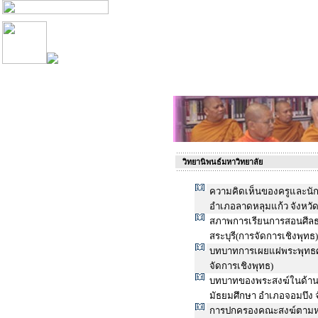
วิทยานิพนธ์มหาวิทยาลัย
ความคิดเห็นของครูและนั
อำเภอลาดหลุมแก้ว จังหวัด
สภาพการเรียนการสอนศีล
สระบุรี(การจัดการเชิงพุทธ)
บทบาทการเผยแผ่พระพุทธศา
จัดการเชิงพุทธ)
บทบาทของพระสงฆ์ในด้านก
มัธยมศึกษา อำเภอจอมบึง จั
การปกครองคณะสงฆ์ตามหลั