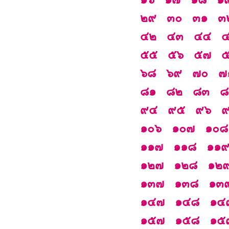
๒๙
๓๐
๓๑
๓
๔๒
๔๓
๔๔
๕๕
๕๖
๕๗
๖๘
๖๙
๗๐
๗
๘๑
๘๒
๘๓
๘
๙๔
๙๕
๙๖
๑๐๖
๑๐๗
๑๐๘
๑๑๗
๑๑๘
๑๑
๑๒๗
๑๒๘
๑๒
๑๓๗
๑๓๘
๑๓
๑๔๗
๑๔๘
๑๔
๑๕๗
๑๕๘
๑๕