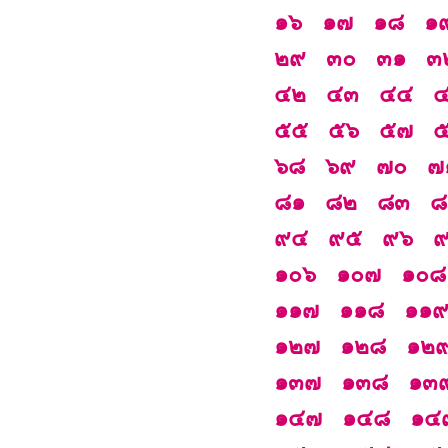
๑๖
๑๗
๑๘
๑
๒๙
๓๐
๓๑
๓
๔๒
๔๓
๔๔
๕๕
๕๖
๕๗
๖๘
๖๙
๗๐
๗
๘๑
๘๒
๘๓
๘
๙๔
๙๕
๙๖
๑๐๖
๑๐๗
๑๐๘
๑๑๗
๑๑๘
๑๑
๑๒๗
๑๒๘
๑๒
๑๓๗
๑๓๘
๑๓
๑๔๗
๑๔๘
๑๔