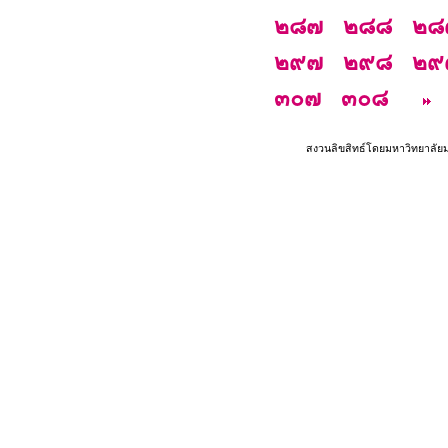
๒๘๗
๒๘๘
๒๘
๒๙๗
๒๙๘
๒๙
๓๐๗
๓๐๘
สงวนลิขสิทธ์โดยมหาวิทยาลัย