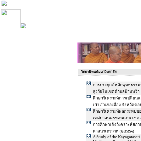
วิทยานิพนธ์มหาวิทยาลัย
การประยุกต์หลักพุทธธรรม
สูงวัยในเขตตำบลบ้านหว้า
ศึกษาวิเคราะห์การเปลี่ยน
เก่า อำเภอเมือง จังหวัดข
ศึกษาวิเคราะห์ผลกระทบข
เทศบาลนครขอนแก่น เขต 
การศึกษาเชิงวิเคราะห์ส
ศาสนาเถรวาท (๒๕๕๓)
A Study of the Kāyagatāsati