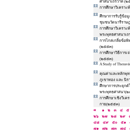
ศาสนาเถรวาท (๒
การศึกษาวิเคราะห
ศึกษาการรับรู้ข้
ชุมชนวัดนารีราษ
การศึกษาวิเคราะห
พระพุทธศาสนาเถ
การไกล่เกลี่ยข้
(๒๕๕๓)
การศึกษาวิธีการเ
(๒๕๕๓)
A Study of Therav
คุณค่าและหลักพุท
ภูเขาทอง และ นิร
ศึกษาการประยุกต
พระพุทธศาสนา(๒
การศึกษาเชิงวิเค
กาย(๒๕๕๓)
๑
๒
๓
๔
๕
๒๖
๒๗
๒๘
๒๙
๔๘
๔๙
๕๐
๕๑
๗๑
๗๒
๗๓
๗๔