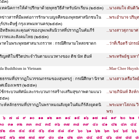
๕๕๓)
์เทคนิคการให้คำปรึกษาด้วยพุทธวิธีสำหรับนักเรียน (๒๕๕๓)
...นางสมใจ ตันติวั
อมูลข่าวสารที่มีผลต่อการรักษาเบญจศีลของพุทธศาสนิกชนใน
...พระอำนาจ ปริมุ
ฎร์ประดิษฐ์ กรุงเทพมหานคร(๒๕๕๓)
์อิทธิพลและคุณค่าของบุพเพสันนิวาสที่ปรากฏในคัมภีร์
...นางสาวสุภามาศ 
รวาทและสังคมไทย (๒๕๕๓)
อพิพาทในพระพุทธศาสนาเถรวาท : กรณีศึกษามโหสถชาดก
...ว่าที่เรือตรี ปกร
จริญสติในชีวิตประจำวันตามแนวทางของ ติช นัท ฮันห์
...พระทรัพย์ชู มหา
āda Buddhism in Vietnam
...Mae Chee Huynh
ธธรรมที่ปรากฏในวรรณกรรมของสุนทรภู่ : กรณีศึกษา นิราศ
...นางสาวเครือวัลย์
าศเมืองเพชร (๒๕๕๓)
์ใช้กระบวนทัศน์และกระบวนการสร้างเสริมสุขภาพตามแนว
...นายภินันท์ สิงห
๕๕๓)
ราะห์หลักธรรมที่ปรากฏในพราหมณสังยุตในคัมภีร์สังยุตตนิ
...พระมหาโสภณ วิ
พร)
๖
๗
๘
๙
๑๐
๑๑
๑๒
๑๓
๑๔
๑๕
๑๖
๑๗
๑๘
๑๙
๒๐
๒๑
๓๐
๓๑
๓๒
๓๓
๓๔
๓๕
๓๖
๓๗
๓๘
๓๙
๔๐
๔๑
๔๒
๔๓
๔๔
๕๒
๕๓
๕๔
๕๕
๕๖
๕๗
๕๘
๕๙
๖๐
๖๑
๖๒
๖๓
๖๔
๖๕
๖๖
๗๕
๗๖
๗๗
๗๘
๗๙
๘๐
๘๑
๘๒
๘๓
๘๔
๘๕
๘๖
๘๗
๘๘
๘