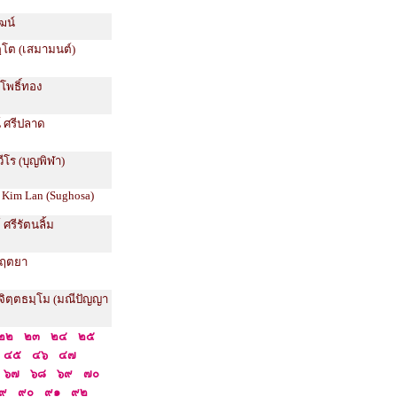
ฒน์
ตฺโต (เสมามนต์)
โพธิ์ทอง
ณ์ ศรีปลาด
วีโร (บุญพิฬา)
 Kim Lan (Sughosa)
 ศรีรัตนลิ้ม
์กฤตยา
จิตฺตธมฺโม (มณีปัญญา
๒๒
๒๓
๒๔
๒๕
๔๕
๔๖
๔๗
๖๗
๖๘
๖๙
๗๐
๙
๙๐
๙๑
๙๒