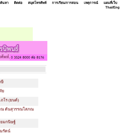
ค้นหา
ติดต่อ
สมุดโทรศัพท์
การเรียน/การสอน
เหตุการณ์
แผนที่เว็บ
Thai/
Eng
งษี
ทัย
ณเถโร (ยนต์)
รณ ตันสุวรรณโสภณ
 ยมกนิษฐ์
มรัตน์