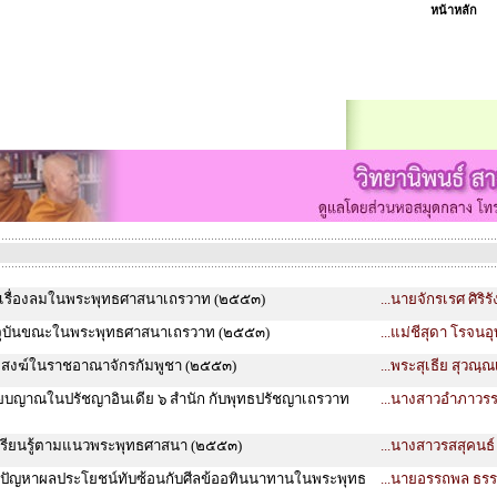
หน้าหลัก
ห์เรื่องลมในพระพุทธศาสนาเถรวาท (๒๕๕๓)
...นายจักรเรศ ศิริรั
ัจจุบันขณะในพระพุทธศาสนาเถรวาท (๒๕๕๓)
...แม่ชีสุดา โรจนอุ
สงฆ์ในราชอาณาจักรกัมพูชา (๒๕๕๓)
...พระสุเธีย สุวณฺ
ทียบญาณในปรัชญาอินเดีย ๖ สำนัก กับพุทธปรัชญาเถรวาท
...นางสาวอำภาวร
รียนรู้ตามแนวพระพุทธศาสนา (๒๕๕๓)
...นางสาวรสสุคนธ์
ห์ปัญหาผลประโยชน์ทับซ้อนกับศีลข้ออทินนาทานในพระพุทธ
...นายอรรถพล ธรร