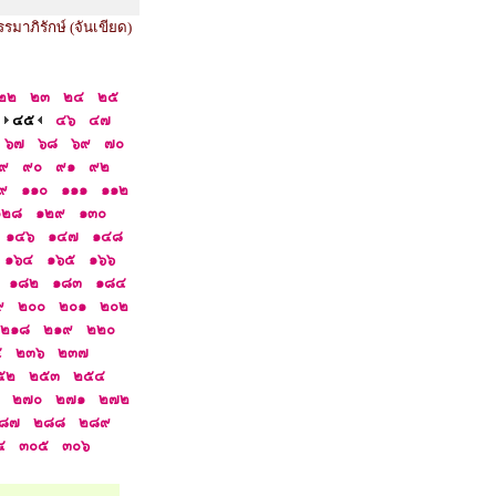
รรมาภิรักษ์ (จันเขียด)
๒๒
๒๓
๒๔
๒๕
๔๕
๔๖
๔๗
๖๗
๖๘
๖๙
๗๐
๙
๙๐
๙๑
๙๒
๙
๑๑๐
๑๑๑
๑๑๒
๑๒๘
๑๒๙
๑๓๐
๑๔๖
๑๔๗
๑๔๘
๑๖๔
๑๖๕
๑๖๖
๑๘๒
๑๘๓
๑๘๔
๙
๒๐๐
๒๐๑
๒๐๒
๒๑๘
๒๑๙
๒๒๐
๕
๒๓๖
๒๓๗
๕๒
๒๕๓
๒๕๔
๒๗๐
๒๗๑
๒๗๒
๘๗
๒๘๘
๒๘๙
๔
๓๐๕
๓๐๖