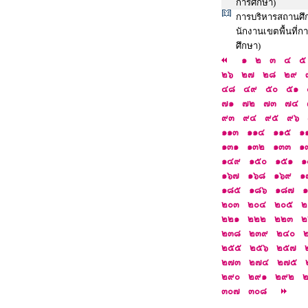
การศึกษา)
การบริหารสถานศึก
นักงานเขตพื้นที่
ศึกษา)
๑
๒
๓
๔
๕
๒๖
๒๗
๒๘
๒๙
๔๘
๔๙
๕๐
๕๑
๗๑
๗๒
๗๓
๗๔
๙๓
๙๔
๙๕
๙๖
๑๑๓
๑๑๔
๑๑๕
๑
๑๓๑
๑๓๒
๑๓๓
๑
๑๔๙
๑๕๐
๑๕๑
๑
๑๖๗
๑๖๘
๑๖๙
๑
๑๘๕
๑๘๖
๑๘๗
๒๐๓
๒๐๔
๒๐๕
๒
๒๒๑
๒๒๒
๒๒๓
๒
๒๓๘
๒๓๙
๒๔๐
๒๕๕
๒๕๖
๒๕๗
๒๗๓
๒๗๔
๒๗๕
๒๙๐
๒๙๑
๒๙๒
๓๐๗
๓๐๘