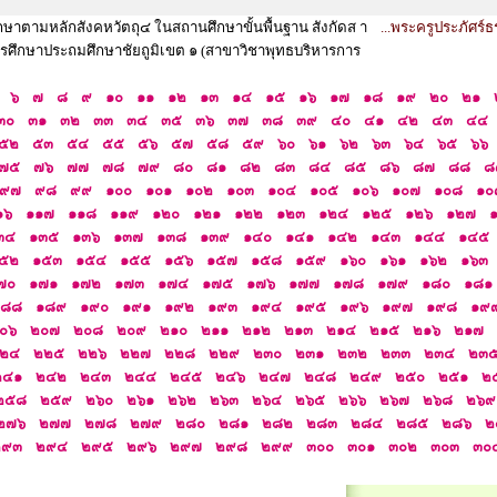
ษาตามหลักสังคหวัตถุ๔ ในสถานศึกษาขั้นพื้นฐาน สังกัดส า
...พระครูประภัศร์ธ
การศึกษาประถมศึกษาชัยถูมิเขต ๑ (สาขาวิชาพุทธบริหารการ
๖
๗
๘
๙
๑๐
๑๑
๑๒
๑๓
๑๔
๑๕
๑๖
๑๗
๑๘
๑๙
๒๐
๒๑
๓๐
๓๑
๓๒
๓๓
๓๔
๓๕
๓๖
๓๗
๓๘
๓๙
๔๐
๔๑
๔๒
๔๓
๔๔
๕๒
๕๓
๕๔
๕๕
๕๖
๕๗
๕๘
๕๙
๖๐
๖๑
๖๒
๖๓
๖๔
๖๕
๖๖
๗๕
๗๖
๗๗
๗๘
๗๙
๘๐
๘๑
๘๒
๘๓
๘๔
๘๕
๘๖
๘๗
๘๘
๘
๙๗
๙๘
๙๙
๑๐๐
๑๐๑
๑๐๒
๑๐๓
๑๐๔
๑๐๕
๑๐๖
๑๐๗
๑๐๘
๑๐
๑๖
๑๑๗
๑๑๘
๑๑๙
๑๒๐
๑๒๑
๑๒๒
๑๒๓
๑๒๔
๑๒๕
๑๒๖
๑๒๗
๓๔
๑๓๕
๑๓๖
๑๓๗
๑๓๘
๑๓๙
๑๔๐
๑๔๑
๑๔๒
๑๔๓
๑๔๔
๑๔๕
๕๒
๑๕๓
๑๕๔
๑๕๕
๑๕๖
๑๕๗
๑๕๘
๑๕๙
๑๖๐
๑๖๑
๑๖๒
๑๖๓
๗๐
๑๗๑
๑๗๒
๑๗๓
๑๗๔
๑๗๕
๑๗๖
๑๗๗
๑๗๘
๑๗๙
๑๘๐
๑๘๑
๑๘๘
๑๘๙
๑๙๐
๑๙๑
๑๙๒
๑๙๓
๑๙๔
๑๙๕
๑๙๖
๑๙๗
๑๙๘
๑๙
๐๖
๒๐๗
๒๐๘
๒๐๙
๒๑๐
๒๑๑
๒๑๒
๒๑๓
๒๑๔
๒๑๕
๒๑๖
๒๑๗
๒๔
๒๒๕
๒๒๖
๒๒๗
๒๒๘
๒๒๙
๒๓๐
๒๓๑
๒๓๒
๒๓๓
๒๓๔
๒๓
๒๔๑
๒๔๒
๒๔๓
๒๔๔
๒๔๕
๒๔๖
๒๔๗
๒๔๘
๒๔๙
๒๕๐
๒๕๑
๒
๒๕๘
๒๕๙
๒๖๐
๒๖๑
๒๖๒
๒๖๓
๒๖๔
๒๖๕
๒๖๖
๒๖๗
๒๖๘
๒๖๙
๒๗๖
๒๗๗
๒๗๘
๒๗๙
๒๘๐
๒๘๑
๒๘๒
๒๘๓
๒๘๔
๒๘๕
๒๘๖
๒
๒๙๓
๒๙๔
๒๙๕
๒๙๖
๒๙๗
๒๙๘
๒๙๙
๓๐๐
๓๐๑
๓๐๒
๓๐๓
๓๐