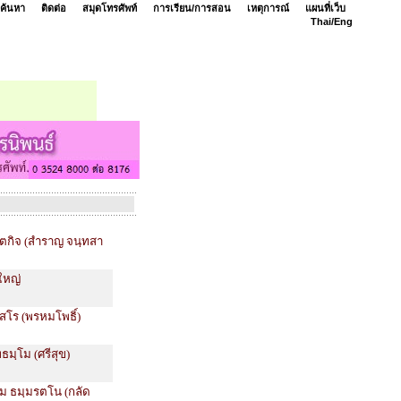
ค้นหา
ติดต่อ
สมุดโทรศัพท์
การเรียน/การสอน
เหตุการณ์
แผนที่เว็บ
Thai/
Eng
ุตกิจ (สำราญ จนฺทสา
งใหญ่
ฺสโร (พรหมโพธิ์)
ธมฺโม (ศรีสุข)
์รม ธมฺมรตโน (กลัด