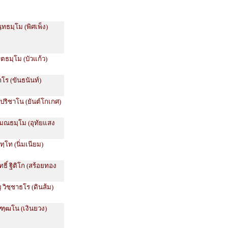
นฺทธมฺโม (พิศเพ็ง)
ิตธมฺโม (บัวแก้ว)
กโร (ขันธนันท์)
 ปริชาโน (ยันต์โกเกศ)
สมณธมฺโม (อุทัยแสง
ทฺโท (นิ่มเนียม)
ทธิ์ ฐิติโก (สร้อยทอง
 วิชฺชาธโร (ดินส้ม)
ฑฺฒโน (เงินยวง)