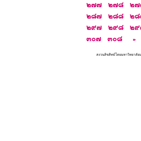
๒๗๗
๒๗๘
๒๗
๒๘๗
๒๘๘
๒๘
๒๙๗
๒๙๘
๒๙
๓๐๗
๓๐๘
สงวนลิขสิทธ์โดยมหาวิทยาลัย