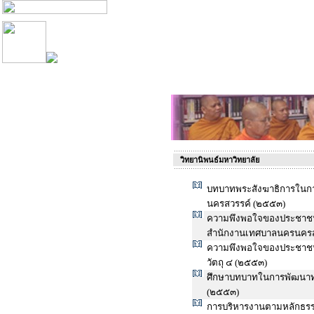
วิทยานิพนธ์มหาวิทยาลัย
บทบาทพระสังฆาธิการในกา
นครสวรรค์ (๒๕๕๓)
ความพึงพอใจของประชาชนต
สำนักงานเทศบาลนครนครส
ความพึงพอใจของประชาชนต
วัตถุ ๔ (๒๕๕๓)
ศึกษาบทบาทในการพัฒนาทรั
(๒๕๕๓)
การบริหารงานตามหลักธรรม