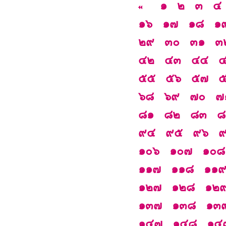
๑
๒
๓
๔
๑๖
๑๗
๑๘
๑
๒๙
๓๐
๓๑
๓
๔๒
๔๓
๔๔
๕๕
๕๖
๕๗
๖๘
๖๙
๗๐
๗
๘๑
๘๒
๘๓
๘
๙๔
๙๕
๙๖
๑๐๖
๑๐๗
๑๐๘
๑๑๗
๑๑๘
๑๑
๑๒๗
๑๒๘
๑๒
๑๓๗
๑๓๘
๑๓
๑๔๗
๑๔๘
๑๔