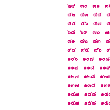
๒๙
๓๐
๓๑
๓
๔๒
๔๓
๔๔
๕๕
๕๖
๕๗
๖๘
๖๙
๗๐
๗
๘๑
๘๒
๘๓
๘
๙๔
๙๕
๙๖
๑๐๖
๑๐๗
๑๐๘
๑๑๗
๑๑๘
๑๑
๑๒๗
๑๒๘
๑๒
๑๓๗
๑๓๘
๑๓
๑๔๗
๑๔๘
๑๔
๑๕๗
๑๕๘
๑๕