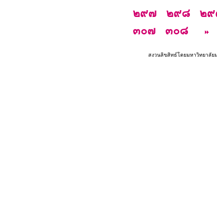
๒๙๗
๒๙๘
๒๙
๓๐๗
๓๐๘
สงวนลิขสิทธ์โดยมหาวิทยาลัย