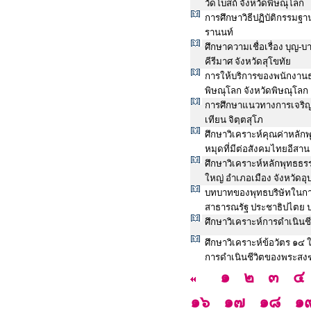
วัดโบสถ์ จังหวัดพิษณุโลก
การศึกษาวิธีปฏิบัติกรรม
รานนท์
ศึกษาความเชื่อเรื่อง บุญ
คีรีมาศ จังหวัดสุโขทัย
การให้บริการของพนักงาน
พิษณุโลก จังหวัดพิษณุโลก
การศึกษาแนวทางการเจริญ
เทียน จิตฺตสุโภ
ศึกษาวิเคราะห์คุณค่าหลัก
หมุดที่มีต่อสังคมไทยอีสาน
ศึกษาวิเคราะห์หลักพุทธธรร
ใหญ่ อำเภอเมือง จังหวัดอ
บทบาทของพุทธบริษัทในกา
สาธารณรัฐ ประชาธิปไตย
ศึกษาวิเคราะห์การดำเนิน
ศึกษาวิเคราะห์ข้อวัตร ๑๔
การดำเนินชีวิตของพระสงฆ
๑
๒
๓
๔
๑๖
๑๗
๑๘
๑