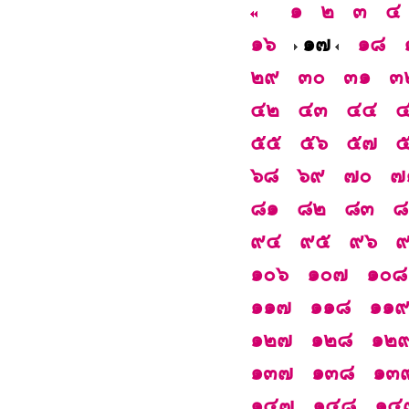
๑
๒
๓
๔
๑๖
๑๗
๑๘
๒๙
๓๐
๓๑
๓
๔๒
๔๓
๔๔
๕๕
๕๖
๕๗
๖๘
๖๙
๗๐
๗
๘๑
๘๒
๘๓
๘
๙๔
๙๕
๙๖
๑๐๖
๑๐๗
๑๐๘
๑๑๗
๑๑๘
๑๑
๑๒๗
๑๒๘
๑๒
๑๓๗
๑๓๘
๑๓
๑๔๗
๑๔๘
๑๔