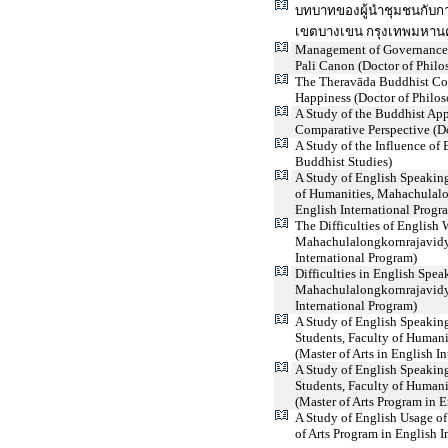
บทบาทของผู้นำชุมชนกับกา
เขตบางเขน กรุงเทพมหานค
Management of Governance f
Pali Canon (Doctor of Philo
The Theravāda Buddhist Con
Happiness (Doctor of Philo
A Study of the Buddhist App
Comparative Perspective (Do
A Study of the Influence o
Buddhist Studies)
A Study of English Speaking 
of Humanities, Mahachulalon
English International Progr
The Difficulties of English 
Mahachulalongkornrajavidyal
International Program)
Difficulties in English Spea
Mahachulalongkornrajavidyal
International Program)
A Study of English Speakin
Students, Faculty of Human
(Master of Arts in English I
A Study of English Speakin
Students, Faculty of Human
(Master of Arts Program in E
A Study of English Usage o
of Arts Program in English I