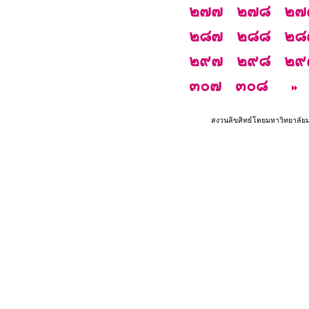
๒๗๗
๒๗๘
๒๗
๒๘๗
๒๘๘
๒๘
๒๙๗
๒๙๘
๒๙
๓๐๗
๓๐๘
สงวนลิขสิทธ์โดยมหาวิทยาลัย